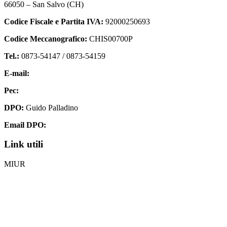
66050 – San Salvo (CH)
Codice Fiscale e Partita IVA:
92000250693
Codice Meccanografico:
CHIS00700P
Tel.:
0873-54147 /
0873-54159
E-mail:
chis00700p@istruzione.it
Pec:
chis00700p@pec.istruzione.it
DPO:
Guido Palladino
Email DPO:
guido.palladino.dpo@gmail.com
Link utili
MIUR
Iscrizioni Online
Ufficio Scolastico Regionale
Invalsi