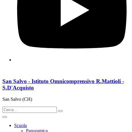
San Salvo - Istituto Omnicomprensivo R.Mattioli -
S.D'Acquisto
San Salvo (CH)
Scuola
Panoramica