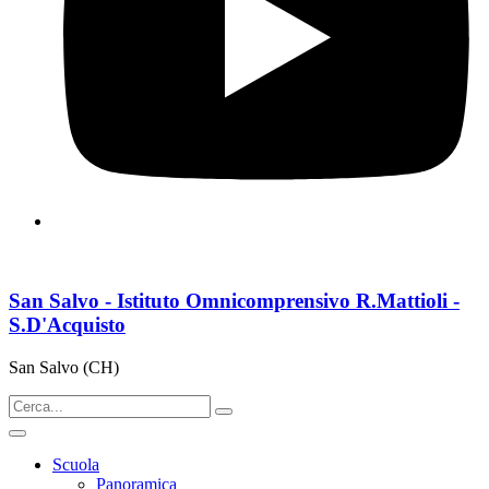
San Salvo - Istituto Omnicomprensivo R.Mattioli -
S.D'Acquisto
San Salvo (CH)
Scuola
Panoramica