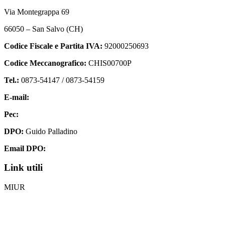
Via Montegrappa 69
66050 – San Salvo (CH)
Codice Fiscale e Partita IVA:
92000250693
Codice Meccanografico:
CHIS00700P
Tel.:
0873-54147 /
0873-54159
E-mail:
chis00700p@istruzione.it
Pec:
chis00700p@pec.istruzione.it
DPO:
Guido Palladino
Email DPO:
guido.palladino.dpo@gmail.com
Link utili
MIUR
Iscrizioni Online
Ufficio Scolastico Regionale