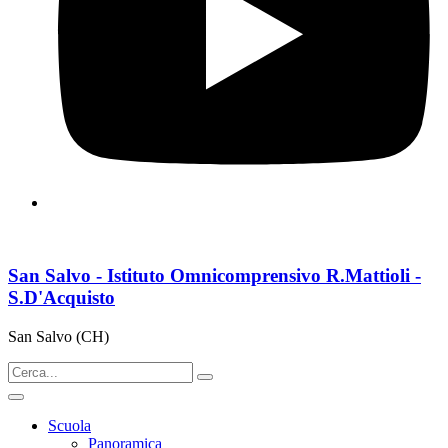
San Salvo - Istituto Omnicomprensivo R.Mattioli -
S.D'Acquisto
San Salvo (CH)
Scuola
Panoramica