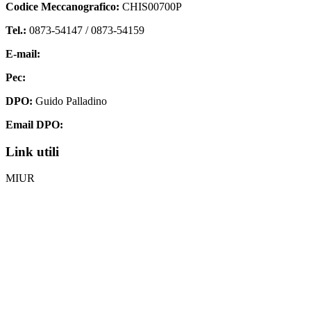
Codice Meccanografico:
CHIS00700P
Tel.:
0873-54147 /
0873-54159
E-mail:
chis00700p@istruzione.it
Pec:
chis00700p@pec.istruzione.it
DPO:
Guido Palladino
Email DPO:
guido.palladino.dpo@gmail.com
Link utili
MIUR
Iscrizioni Online
Ufficio Scolastico Regionale
Invalsi
Scuola Digitale
Scuola in Chiaro