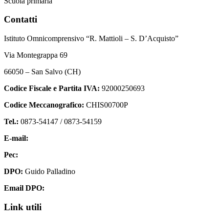
Scuola primaria
Contatti
Istituto Omnicomprensivo “R. Mattioli – S. D’Acquisto”
Via Montegrappa 69
66050 – San Salvo (CH)
Codice Fiscale e Partita IVA:
92000250693
Codice Meccanografico:
CHIS00700P
Tel.:
0873-54147 /
0873-54159
E-mail:
chis00700p@istruzione.it
Pec:
chis00700p@pec.istruzione.it
DPO:
Guido Palladino
Email DPO:
guido.palladino.dpo@gmail.com
Link utili