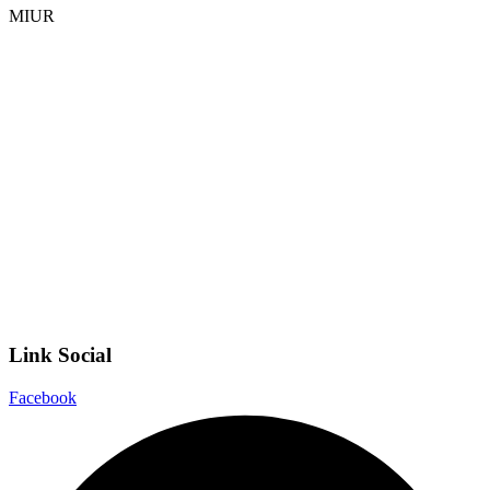
MIUR
Iscrizioni Online
Ufficio Scolastico Regionale
Invalsi
Scuola Digitale
Scuola in Chiaro
Privacy Policy
Dichiarazione di accessibilità
Note legali
Link Social
Facebook