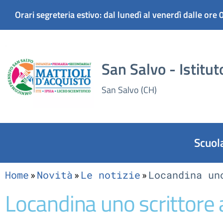
Orari segreteria estivo: dal lunedì al venerdì dalle ore 
San Salvo - Istitu
San Salvo (CH)
Scuol
Home
Novità
Le notizie
Locandina un
Locandina uno scrittore 