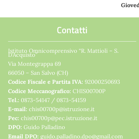
Gioved
Contatti
Istituto Omnicomprensivo “R. Mattioli – S.
D’Acquisto”
Via Montegrappa 69
66050 – San Salvo (CH)
Codice Fiscale e Partita IVA:
92000250693
Codice Meccanografico:
CHIS00700P
Tel.:
0873-54147 /
0873-54159
E-mail:
chis00700p@istruzione.it
Pec:
chis00700p@pec.istruzione.it
DPO:
Guido Palladino
Email DPO:
guido.palladino.dpo@gmail.com