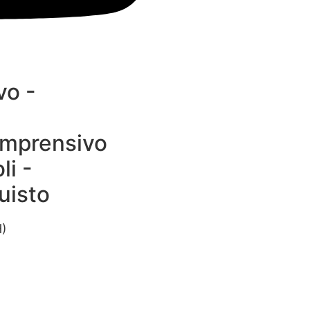
vo -
mprensivo
li -
uisto
H)