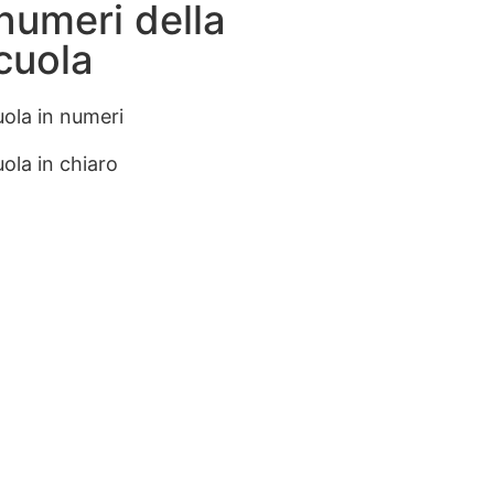
 numeri della
cuola
ola in numeri
ola in chiaro