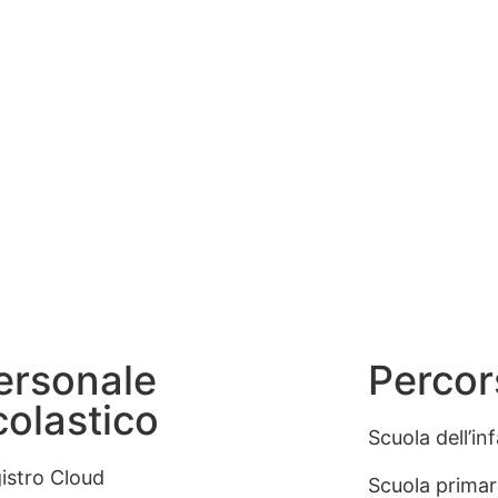
ersonale
Percors
colastico
Scuola dell’in
istro Cloud
Scuola primar