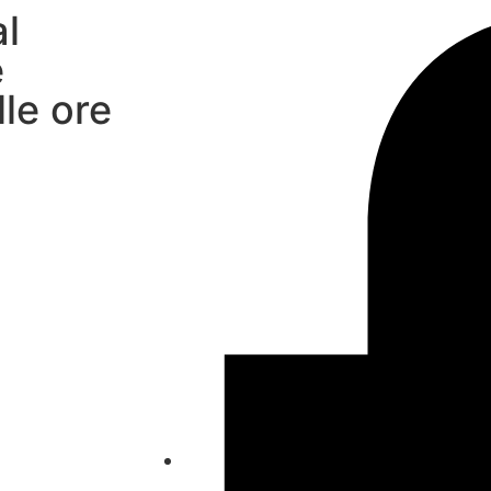
al
e
lle ore