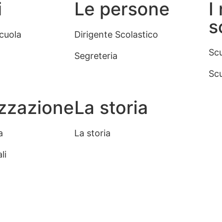
i
Le persone
I
s
scuola
Dirigente Scolastico
Scu
Segreteria
Scu
zzazione
La storia
a
La storia
li