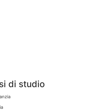
i di studio
fanzia
ia