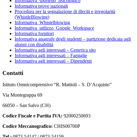
Informativa_sportello_psicologico
Informativa prove nazionali
Procedura per la segnalazione di illeciti e irregolarità
(WhistleBlowing)
Informativa_Whistelblowing
Informativa_utilizzo_Google_Workspace
Informativa fornitori
Informativa anagrafe degli studenti – partizione dedicata agli
alunni con disabilità
Informativa agli interessati – Generica sito
Informativa agli interessati – Famiglie
Informativa agli interessati – Dipendenti
Contatti
Istituto Omnicomprensivo “R. Mattioli – S. D’Acquisto”
Via Montegrappa 69
66050 – San Salvo (CH)
Codice Fiscale e Partita IVA:
92000250693
Codice Meccanografico:
CHIS00700P
Tel.:
0873-54147 /
0873-54159