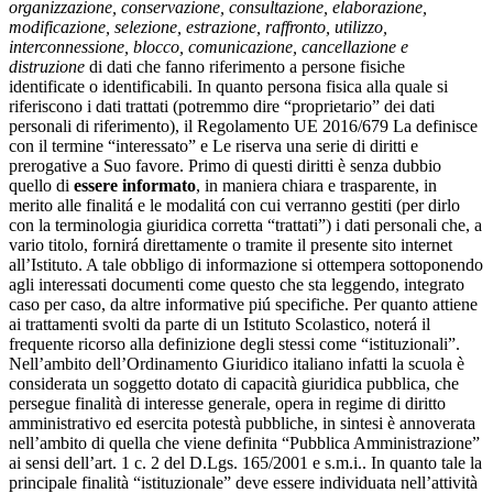
organizzazione, conservazione, consultazione, elaborazione,
modificazione, selezione, estrazione, raffronto, utilizzo,
interconnessione, blocco, comunicazione, cancellazione e
distruzione
di dati che fanno riferimento a persone fisiche
identificate o identificabili. In quanto persona fisica alla quale si
riferiscono i dati trattati (potremmo dire “proprietario” dei dati
personali di riferimento), il Regolamento UE 2016/679 La definisce
con il termine “interessato” e Le riserva una serie di diritti e
prerogative a Suo favore. Primo di questi diritti è senza dubbio
quello di
essere informato
, in maniera chiara e trasparente, in
merito alle finalitá e le modalitá con cui verranno gestiti (per dirlo
con la terminologia giuridica corretta “trattati”) i dati personali che, a
vario titolo, fornirá direttamente o tramite il presente sito internet
all’Istituto. A tale obbligo di informazione si ottempera sottoponendo
agli interessati documenti come questo che sta leggendo, integrato
caso per caso, da altre informative piú specifiche. Per quanto attiene
ai trattamenti svolti da parte di un Istituto Scolastico, noterá il
frequente ricorso alla definizione degli stessi come “istituzionali”.
Nell’ambito dell’Ordinamento Giuridico italiano infatti la scuola è
considerata un soggetto dotato di capacità giuridica pubblica, che
persegue finalità di interesse generale, opera in regime di diritto
amministrativo ed esercita potestà pubbliche, in sintesi è annoverata
nell’ambito di quella che viene definita “Pubblica Amministrazione”
ai sensi dell’art. 1 c. 2 del D.Lgs. 165/2001 e s.m.i.. In quanto tale la
principale finalità “istituzionale” deve essere individuata nell’attività