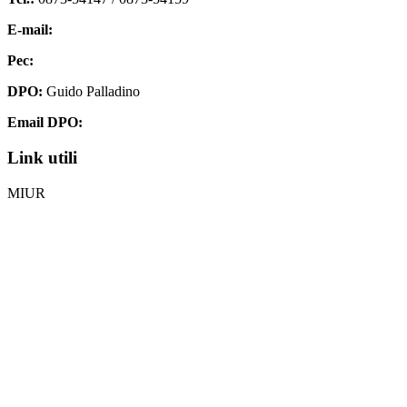
E-mail:
chis00700p@istruzione.it
Pec:
chis00700p@pec.istruzione.it
DPO:
Guido Palladino
Email DPO:
guido.palladino.dpo@gmail.com
Link utili
MIUR
Iscrizioni Online
Ufficio Scolastico Regionale
Invalsi
Scuola Digitale
Scuola in Chiaro
Privacy Policy