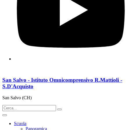
San Salvo - Istituto Omnicomprensivo R.Mattioli -
S.D'Acquisto
San Salvo (CH)
Scuola
Panoramica