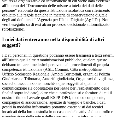
sicurezza organizzative ed informatiche di cui viene data evidenza
all’interno del “Documento delle misure a tutela dei dati delle
persone” elaborato da questa Istituzione scolastica con riferimento
esplicito alle regole tecniche in materia di conservazione digitale
degli atti definite dall’Agenzia per l’Italia Digitale (Ag.I.D.). Non
verrà eseguito su di essi alcun processo decisionale automatizzato
(profilazione).
I miei dati entreranno nella disponibilità di altri
soggetti?
I Dati personali in questione potranno essere trasmessi a terzi esterni
all’Istituto quali altre Amministrazioni pubbliche, qualora queste
debbano trattare i medesimi per eventuali procedimenti di propria
competenza istituzionale (ASL, Comuni, Cittá metropolitane,
Ufficio Scolastico Regionale, Ambiti Territoriali, organi di Polizia
Giudiziaria e Tributaria, Autoritá giudiziaria, Organismi di vigilanza,
società di assicurazione, nonché a quei soggetti ai quali la
comunicazione sia obbligatoria per legge per l’espletamento delle
finalità sopra indicate), oltre che ai professionisti e fornitori di cui il
nostro Istituto si avvale quali RSPP, DPO, medico competente,
compagnie di assicurazione, agenzie di viaggio e banche. I dati
gestiti in modalità informatica potranno essere visti dai tecnici
incaricati della loro custodia in occasione delle attività di controllo e
manutenzione della rete e delle apparecchiature informatiche, gli