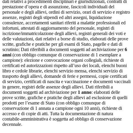
dati relativi a procedimenti disciplinari e giurisdizionali, contratti di
prestazione d’opera e di assunzione, fascicoli individuali del
personale e degli allievi, ordini di servizio, orari di servizio e registro
assenze, registri degli stipendi ed altri assegni, liquidazione
consulenze, accertamenti sanitari riferiti a malattie professionali ed
infortuni, attestati di aggiornamento del personale, registri di
iscrizione/immatricolazione degli allievi, registri generali dei voti e
delle valutazioni, dati relativi a borse di studio, elaborati delle prove
scritte, grafiche e pratiche per gli esami di Stato, pagelle e dati di
scrutinio; Dati riferibili a documenti soggetti ad archiviazione per
6
anni
(con obbligo comunque di conservazione di 1 esemplare a
campione): elezione e convocazione organi collegiali, richieste di
certificati ed autorizzazioni rispetto all’uso dei locali, elenchi buoni
libro e cedole librarie, elenchi servizio mensa, elenchi servizio di
trasporto degli allievi, domande di ferie e permessi, copie certificati
di servizio, certificati di nascita e vaccinazione e documenti vaccinali
in genere, registri delle assenze degli allievi. Dati riferibili a
documenti soggetti ad archiviazione per
1 anno
: elaborati delle
prove scritte, grafiche e pratiche degli allievi ad esclusione di quelli
prodotti per l’esame di Stato (con obbligo comunque di
conservazione di 1 annata a campione ogni 10 anni), richieste di
accesso e di copie di atti. Tutta la documentazione di natura
contabile-amministrativa è soggetta ad obbligo di conservazione
decennale.