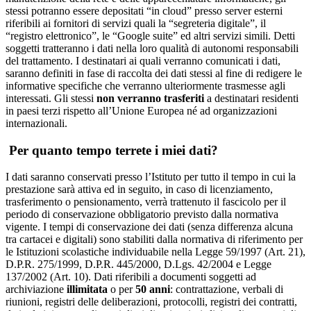
stessi potranno essere depositati “in cloud” presso server esterni
riferibili ai fornitori di servizi quali la “segreteria digitale”, il
“registro elettronico”, le “Google suite” ed altri servizi simili. Detti
soggetti tratteranno i dati nella loro qualità di autonomi responsabili
del trattamento. I destinatari ai quali verranno comunicati i dati,
saranno definiti in fase di raccolta dei dati stessi al fine di redigere le
informative specifiche che verranno ulteriormente trasmesse agli
interessati. Gli stessi
non verranno trasferiti
a destinatari residenti
in paesi terzi rispetto all’Unione Europea né ad organizzazioni
internazionali.
Per quanto tempo terrete i miei dati?
I dati saranno conservati presso l’Istituto per tutto il tempo in cui la
prestazione sarà attiva ed in seguito, in caso di licenziamento,
trasferimento o pensionamento, verrà trattenuto il fascicolo per il
periodo di conservazione obbligatorio previsto dalla normativa
vigente. I tempi di conservazione dei dati (senza differenza alcuna
tra cartacei e digitali) sono stabiliti dalla normativa di riferimento per
le Istituzioni scolastiche individuabile nella Legge 59/1997 (Art. 21),
D.P.R. 275/1999, D.P.R. 445/2000, D.Lgs. 42/2004 e Legge
137/2002 (Art. 10). Dati riferibili a documenti soggetti ad
archiviazione
illimitata
o per
50 anni
: contrattazione, verbali di
riunioni, registri delle deliberazioni, protocolli, registri dei contratti,