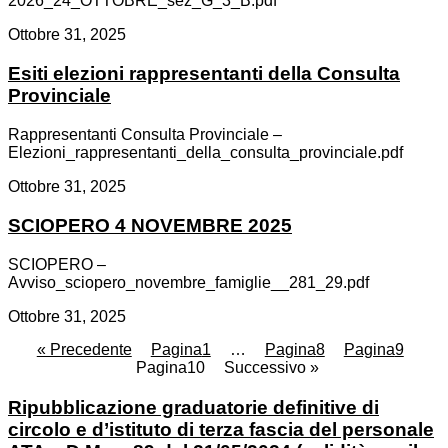
2026_24_OTTOBRE_sez_G_3_B.pdf
Ottobre 31, 2025
Esiti elezioni rappresentanti della Consulta
Provinciale
Rappresentanti Consulta Provinciale –
Elezioni_rappresentanti_della_consulta_provinciale.pdf
Ottobre 31, 2025
SCIOPERO 4 NOVEMBRE 2025
SCIOPERO –
Avviso_sciopero_novembre_famiglie__281_29.pdf
Ottobre 31, 2025
« Precedente
Pagina
1
…
Pagina
8
Pagina
9
Pagina
10
Successivo »
Ripubblicazione graduatorie definitive di
circolo e d’istituto di terza fascia del personale