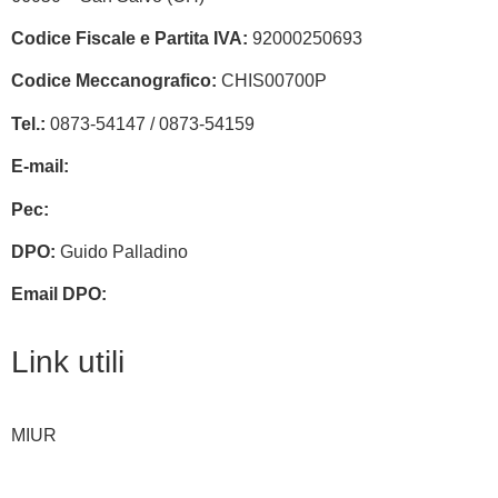
Codice Fiscale e Partita IVA:
92000250693
Codice Meccanografico:
CHIS00700P
Tel.:
0873-54147 /
0873-54159
E-mail:
chis00700p@istruzione.it
Pec:
chis00700p@pec.istruzione.it
DPO:
Guido Palladino
Email DPO:
guido.palladino.dpo@gmail.com
Link utili
MIUR
Iscrizioni Online