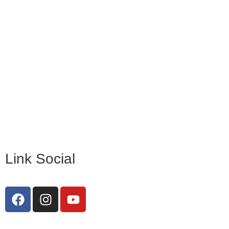
Ufficio Scolastico Regionale
Invalsi
Scuola Digitale
Scuola in Chiaro
Privacy Policy
Dichiarazione di accessibilità
Note legali
Link Social