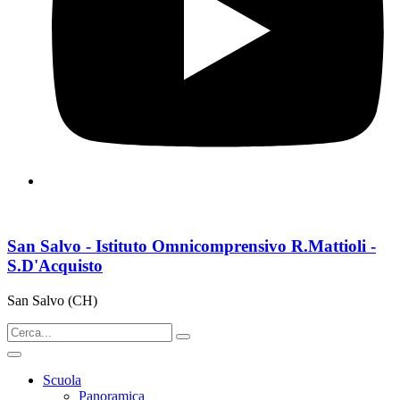
San Salvo - Istituto Omnicomprensivo R.Mattioli -
S.D'Acquisto
San Salvo (CH)
Scuola
Panoramica