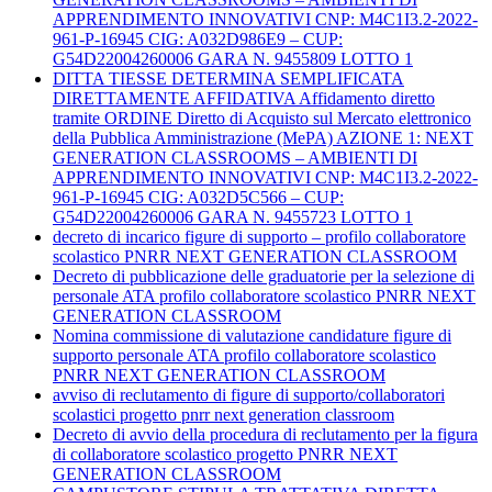
APPRENDIMENTO INNOVATIVI CNP: M4C1I3.2-2022-
961-P-16945 CIG: A032D986E9 – CUP:
G54D22004260006 GARA N. 9455809 LOTTO 1
DITTA TIESSE DETERMINA SEMPLIFICATA
DIRETTAMENTE AFFIDATIVA Affidamento diretto
tramite ORDINE Diretto di Acquisto sul Mercato elettronico
della Pubblica Amministrazione (MePA) AZIONE 1: NEXT
GENERATION CLASSROOMS – AMBIENTI DI
APPRENDIMENTO INNOVATIVI CNP: M4C1I3.2-2022-
961-P-16945 CIG: A032D5C566 – CUP:
G54D22004260006 GARA N. 9455723 LOTTO 1
decreto di incarico figure di supporto – profilo collaboratore
scolastico PNRR NEXT GENERATION CLASSROOM
Decreto di pubblicazione delle graduatorie per la selezione di
personale ATA profilo collaboratore scolastico PNRR NEXT
GENERATION CLASSROOM
Nomina commissione di valutazione candidature figure di
supporto personale ATA profilo collaboratore scolastico
PNRR NEXT GENERATION CLASSROOM
avviso di reclutamento di figure di supporto/collaboratori
scolastici progetto pnrr next generation classroom
Decreto di avvio della procedura di reclutamento per la figura
di collaboratore scolastico progetto PNRR NEXT
GENERATION CLASSROOM