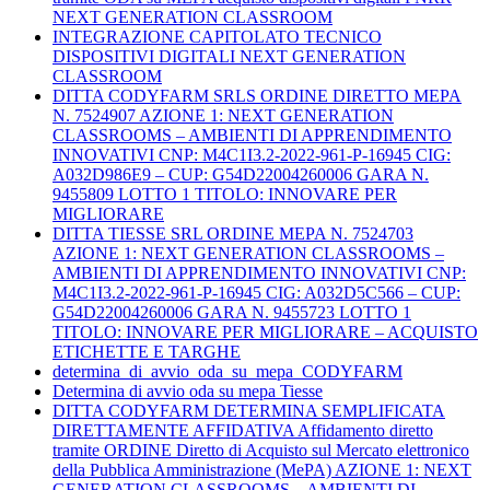
NEXT GENERATION CLASSROOM
INTEGRAZIONE CAPITOLATO TECNICO
DISPOSITIVI DIGITALI NEXT GENERATION
CLASSROOM
DITTA CODYFARM SRLS ORDINE DIRETTO MEPA
N. 7524907 AZIONE 1: NEXT GENERATION
CLASSROOMS – AMBIENTI DI APPRENDIMENTO
INNOVATIVI CNP: M4C1I3.2-2022-961-P-16945 CIG:
A032D986E9 – CUP: G54D22004260006 GARA N.
9455809 LOTTO 1 TITOLO: INNOVARE PER
MIGLIORARE
DITTA TIESSE SRL ORDINE MEPA N. 7524703
AZIONE 1: NEXT GENERATION CLASSROOMS –
AMBIENTI DI APPRENDIMENTO INNOVATIVI CNP:
M4C1I3.2-2022-961-P-16945 CIG: A032D5C566 – CUP:
G54D22004260006 GARA N. 9455723 LOTTO 1
TITOLO: INNOVARE PER MIGLIORARE – ACQUISTO
ETICHETTE E TARGHE
determina_di_avvio_oda_su_mepa_CODYFARM
Determina di avvio oda su mepa Tiesse
DITTA CODYFARM DETERMINA SEMPLIFICATA
DIRETTAMENTE AFFIDATIVA Affidamento diretto
tramite ORDINE Diretto di Acquisto sul Mercato elettronico
della Pubblica Amministrazione (MePA) AZIONE 1: NEXT
GENERATION CLASSROOMS – AMBIENTI DI