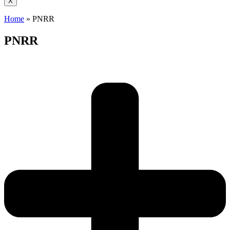
X
Home
»
PNRR
PNRR